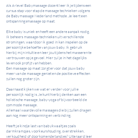
Als A-level Babymassage docent leer ik je tijdens een
cursus stap voor stap de massage technieken volgens
de Babymassage Nederland methode. Je leert een
ontspanningsmassage op maat.
Elke baby is uniek en heeft een andere aanpak nodig.
Ik beheers massage-technieken uit verschillende
stromingen, waardoor ik goed in kan inspelen op de
persoonlijke behoefte van jouw baby. Ik gebruik
hierbij mijn intuïtie en leer jou tijdens het masseren te
vertrouwen op je gevoel. Hier zul je in het dagelijks
leven ook profijt van hebben.
Een massage op maat zorgt ervoor dat jouw baby
meer van de massage geniet en de positieve effecten
zullen nog groter zijn.
Daarnaast kijken we wat er verder voor jullie
persoonlijk nodig is. Je kunt hierbij denken aan een
holistische massage, baby-yoga of bijvoorbeeld de
commode massage.
Allemaal waardevolle massages die bij zullen dragen
aan nog meer ontspanning en verbinding.
Heeft je kindje last van babykwaaltjes zoals
darmkrampjes, voorkeurshouding, overstrekken,
verkoudheid of doorkomende tandjes? Uiteraard leer