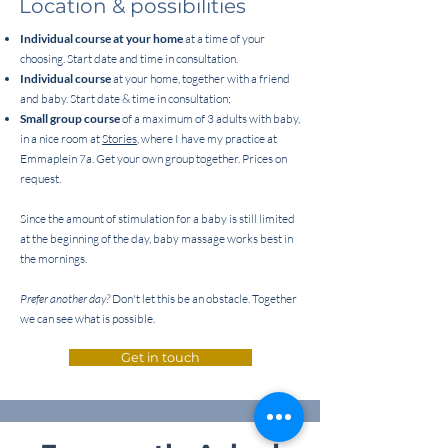
Location & possibilities
Individual course
at your home
at a time of your
choosing. Start date and time in consultation.
Individual course
at your home, together with a friend
and baby. Start date & time in consultation;
Small group course
of a maximum of 3 adults with baby,
in a nice room at
Stories
, where I have my practice at
Emmaplein 7a. Get your own group together. Prices on
request.
Since the amount of stimulation for a baby is still limited
at the beginning of the day, baby massage works best in
the mornings.
Prefer another day?
Don't let this be an obstacle. Together
we can see what is possible.
Get in touch