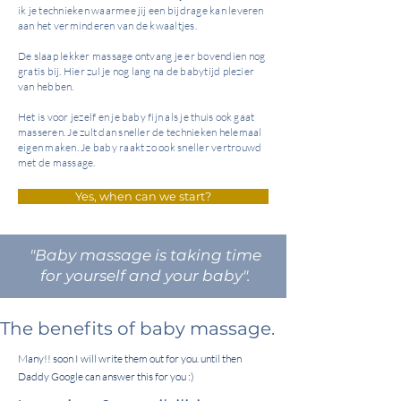
ik je technieken waarmee jij een bijdrage kan leveren
aan het verminderen van de kwaaltjes.
De slaap lekker massage ontvang je er bovendien nog
gratis bij. Hier zul je nog lang na de babytijd plezier
van hebben.
Het is voor jezelf en je baby fijn als je thuis ook gaat
masseren. Je zult dan sneller de technieken helemaal
eigen maken. Je baby raakt zo ook sneller vertrouwd
met de massage.
Yes, when can we start?
"Baby massage is taking time
for yourself and your baby".
The benefits of baby massage.
Many!! soon I will write them out for you. until then
Daddy Google can answer this for you :)