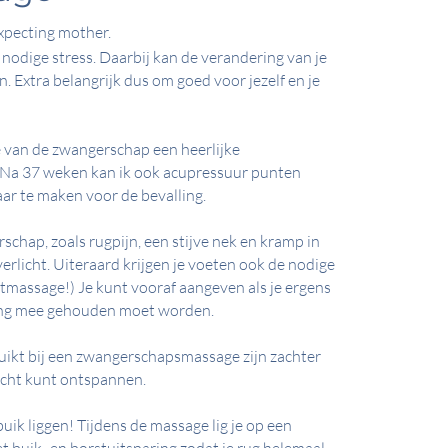
expecting mother.
nodige stress. Daarbij kan de verandering van je
 Extra belangrijk dus om goed voor jezelf en je
e van de zwangerschap een heerlijke
a 37 weken kan ik ook acupressuur punten
r te maken voor de bevalling.
hap, zoals rugpijn, een stijve nek en kramp in
rlicht. Uiteraard krijgen je voeten ook de nodige
tmassage!) Je kunt vooraf aangeven als je ergens
kening mee gehouden moet worden.
ikt bij een zwangerschapsmassage zijn zachter
 echt kunt ontspannen.
buik liggen! Tijdens de massage lig je op een