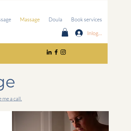
ssage
Massage
Doula
Book services
Inloggen
ge
e me a call.