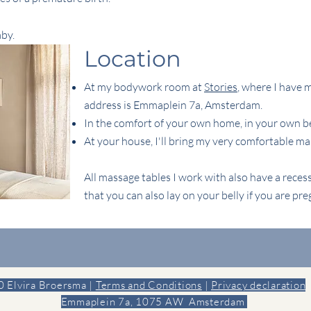
aby.
Location
At my bodywork room at
Stories
, where I have m
address is Emmaplein 7a, Amsterdam.
In the comfort of your own home, in your own b
At your house, I'll bring my very comfortable ma
All massage tables I work with also have a recess
that you can also lay on your belly if you are pre
 Elvira Broersma |
Terms and Conditions
|
Privacy declaration
Emmaplein 7a, 1075 AW Amsterdam