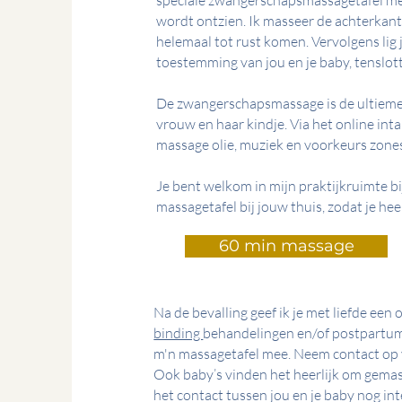
speciale zwangerschapsmassagetafel met
wordt ontzien. Ik masseer de achterkant v
helemaal tot rust komen. Vervolgens lig j
toestemming van jou en je baby, tenslot
De zwangerschapsmassage is de ultieme
vrouw en haar kindje. Via het online inta
massage olie, muziek en voorkeurs zon
Je bent welkom in mijn praktijkruimte bi
massagetafel bij jouw thuis, zodat je he
60 min massage
Na de bevalling geef ik je met liefde ee
binding
behandelingen en/of postpartum 
m'n massagetafel mee. Neem contact op 
Ook baby’s vinden het heerlijk om gema
het contact tussen jou en je baby nog 