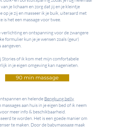
 buik- en borstuitsparing zodat je rug helemaal
an je lichaam en zorg dat jij en je kleintje
e op je zij en masseer ik je buik, uiteraard met
te is het een massage voor twee.
 verlichting en ontspanning voor de zwangere
ke formulier kun je je wensen zoals (geur)
es aangeven.
j Stories of ik kom met mijn comfortabele
erlijk in je eigen omgeving kan nagenieten.
90 min massage
n ontspannen en helende
Bengkung belly
massages aan huis in je eigen bed of ik neem
voor meer info & beschikbaarheid.
sseerd te worden. Het is een goede manier om
intenser te maken. Door de babymassage maak