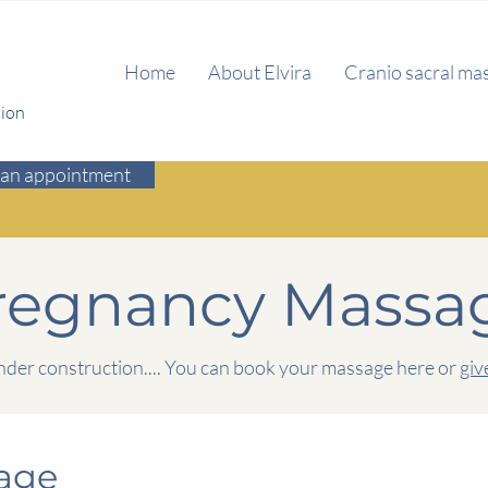
Home
About Elvira
Cranio sacral ma
tion
an appointment
regnancy Massa
der construction.... You can book your massage here or
giv
sage