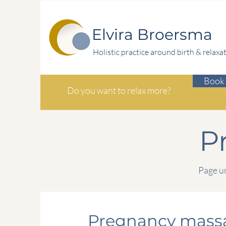
Elvira Broersma
Holistic practice around birth & relaxa
Book 
Do you want to relax more?
P
Page un
Pregnancy mas