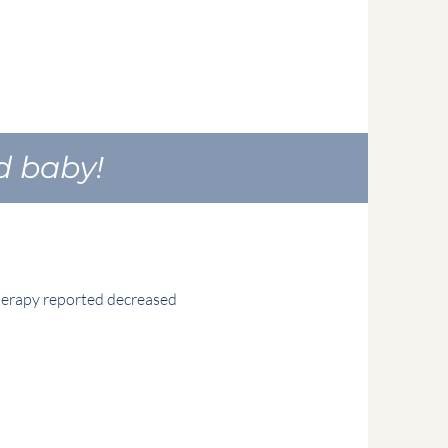
d baby!
herapy reported decreased