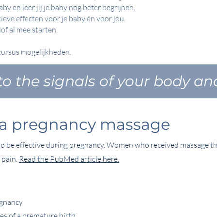
by en leer jij je baby nog beter begrijpen.
eve effecten voor je baby én voor jou.
of al mee starten.
cursus mogelijkheden.
 to the signals of your body an
f a pregnancy massage
 be effective during pregnancy. Women who received massage t
 pain.
Read the PubMed article here.
regnancy
es of a premature birth.