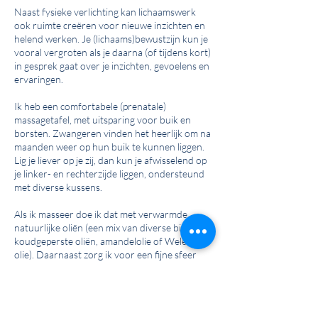
Naast fysieke verlichting kan lichaamswerk
ook ruimte creëren voor nieuwe inzichten en
helend werken. Je (lichaams)bewustzijn kun je
vooral vergroten als je daarna (of tijdens kort)
in gesprek gaat over je inzichten, gevoelens en
ervaringen.
Ik heb een comfortabele (prenatale)
massagetafel, met uitsparing voor buik en
borsten. Zwangeren vinden het heerlijk om na
maanden weer op hun buik te kunnen liggen.
Lig je liever op je zij, dan kun je afwisselend op
je linker- en rechterzijde liggen, ondersteund
met diverse kussens.
Als ik masseer doe ik dat met verwarmde
natuurlijke oliën (een mix van diverse bio
koudgeperste oliën, amandelolie of Weleda
olie). Daarnaast zorg ik voor een fijne sfeer
met gedimd licht en indien gewenst
rustgevende muziek.