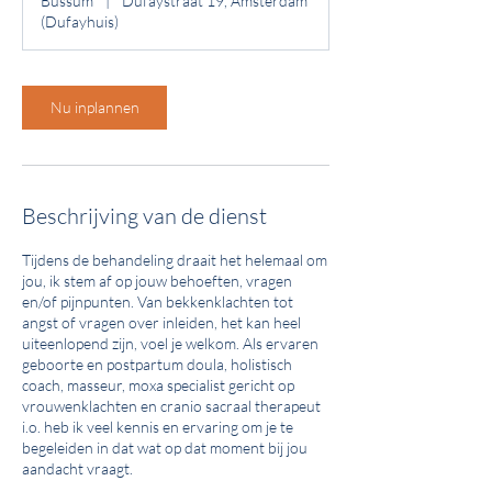
Bussum
|
Dufaystraat 19, Amsterdam
m
(Dufayhuis)
i
n
Nu inplannen
Beschrijving van de dienst
Tijdens de behandeling draait het helemaal om
jou, ik stem af op jouw behoeften, vragen
en/of pijnpunten. Van bekkenklachten tot
angst of vragen over inleiden, het kan heel
uiteenlopend zijn, voel je welkom. Als ervaren
geboorte en postpartum doula, holistisch
coach, masseur, moxa specialist gericht op
vrouwenklachten en cranio sacraal therapeut
i.o. heb ik veel kennis en ervaring om je te
begeleiden in dat wat op dat moment bij jou
aandacht vraagt.