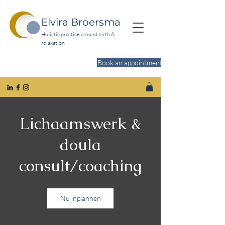
Elvira Broersma
Holistic practice around birth &
relaxation
Book an appointment
Do you want to relax more?
Lichaamswerk &
doula
consult/coaching
Nu inplannen