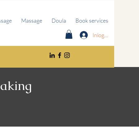
ssage
Massage
Doula
Book services
Inloggen
making