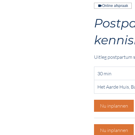
Online afspraak
Postpa
kenni
Uitleg postpartum se
30 min
3
0
Het Aarde Huis, 
m
i
n
Nu inplannen
Nu inplannen