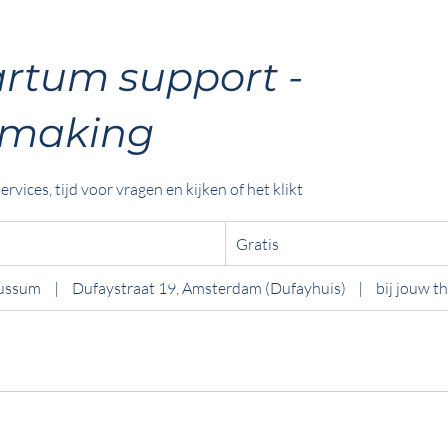
rtum support -
smaking
rvices, tijd voor vragen en kijken of het klikt
Gratis
Gratis
Bussum
|
Dufaystraat 19, Amsterdam (Dufayhuis)
|
bij jouw t