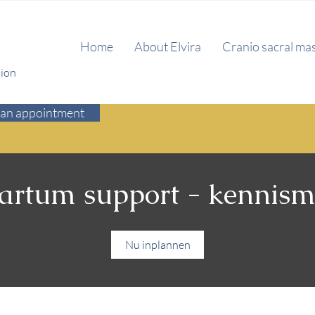
Home
About Elvira
Cranio sacral ma
tion
an appointment
artum support - kennis
Nu inplannen