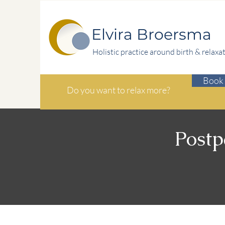
Elvira Broersma
Holistic practice around birth & relaxa
Book 
Do you want to relax more?
Postp