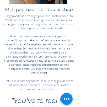
Mijn pad naar het doulaschap
Ongepland was ik zwanger geworden
​ in het voorjaar van
2020, rond mijn 30e verjaardag.. Sowieso al een mijlpaal
en ging ik me nogmaals afvragen; hoe wil ik m'n leven leven
en kinderen opvoeden? en in welke situatie?
Ik heb toen bewust gekozen om de zwangerschap
vroegtijdig af te breken, uit liefde voor mezelf en mijn
sterrendochtertje. Deze gebeurtenis leidde me richting het
doulaschap. Een fascinatie voor de pre- en perinatale
psychologie heeft zich ontwikkelt en een liefde om
aanstaande ouders te inspireren en motiveren om in hun
kracht te staan, hun ouderlijk instinct aan te spreken, tijdens
de zwangerschap, geboorte en postpartum periode.
Kortom de eerste 100 dagen van een kind, voor een
kansrijke start.
Het is een eer om hier ouders (to be) in te begeleiden en ze
als familie te zien floreren! Zien dat er meer rust en
vertrouwen in hun lijf en leven is.
"You've to feel it,