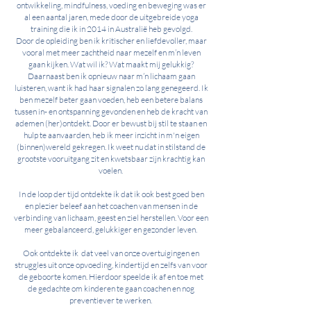
ontwikkeling, mindfulness, voeding en beweging was er
al een aantal jaren, mede door de uitgebreide yoga
training die ik in 2014 in Australië heb gevolgd.
Door de opleiding ben ik kritischer en liefdevoller, maar
vooral met meer zachtheid naar mezelf en m’n leven
gaan kijken. Wat wil ik? Wat maakt mij gelukkig?
Daarnaast ben ik opnieuw naar m’n lichaam gaan
luisteren, want ik had haar signalen zo lang genegeerd. Ik
ben mezelf beter gaan voeden, heb een betere balans
tussen in- en ontspanning gevonden en heb de kracht van
ademen (her)ontdekt. Door er bewust bij stil te staan en
hulp te aanvaarden, heb ik meer inzicht in m'n eigen
(binnen)wereld gekregen. Ik weet nu dat in stilstand de
grootste vooruitgang zit en kwetsbaar zijn krachtig kan
voelen.
In de loop der tijd ontdekte ik dat ik ook best goed ben
en plezier beleef aan het coachen van mensen in de
verbinding van lichaam, geest en ziel herstellen. Voor een
meer gebalanceerd, gelukkiger en gezonder leven.
Ook ontdekte ik dat veel van onze overtuigingen en
struggles uit onze opvoeding, kindertijd en zelfs van voor
de geboorte komen. Hierdoor speelde ik af en toe met
de gedachte om kinderen te gaan coachen en nog
preventiever te werken.