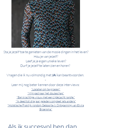
Sta je jezelf toe te genieten van de mooie dingen in het leven?
Hou je van jezelf?
Leef je je eigen unieke leven?
Durf je jezelf te laten zien en horen?
Vragen die ik nu volmondig met
JA
kan beantwoorden.
-
Leer mij nog beter kennen door deze interviews:
"Loslaten om te groeien"
"Mijn pad naar het doulaschap"
"Een krachtige vrouw met een zijdezacht randje."
"Ik deed tot drie jaar geleden compleet iets anders"
Holistische Praktijk rondom Geboorte & Ontspanning van Elvira
"
Broersma"
Als ik succesvol ben dan ...