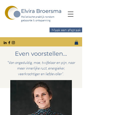
Elvira Broersma
Holistische praktijk rondom
geboorte & ontspanning
Maak een afspraak
Wil je meer ontspanning?
Even voorstellen...
"Van ongeduldig, moe, twijfelaar en pijn, naar
meer innerlijke rust, energieker,
veerkrachtiger en liefdevoller".