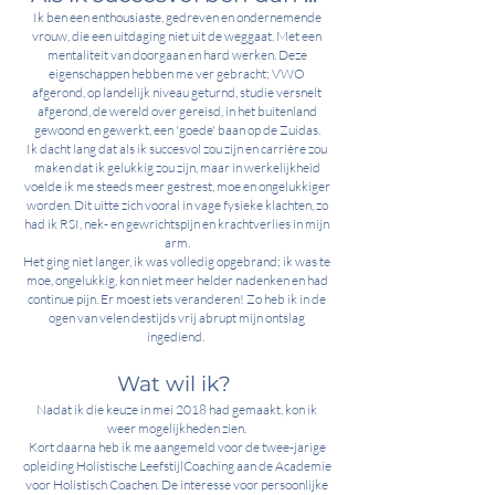
Ik ben een enthousiaste, gedreven en ondernemende
vrouw, die een uitdaging niet uit de weggaat. Met een
mentaliteit van doorgaan en hard werken. Deze
eigenschappen hebben me ver gebracht; VWO
afgerond, op landelijk niveau geturnd, studie versnelt
afgerond, de wereld over gereisd, in het buitenland
gewoond en gewerkt, een 'goede' baan op de Zuidas.
Ik dacht lang dat als ik succesvol zou zijn en carrière zou
maken dat ik gelukkig zou zijn, maar in werkelijkheid
voelde ik me steeds meer gestrest, moe
en ongelukkiger
worden. Dit uitte zich vooral in vage fysieke klachten, zo
had ik RSI, nek- en gewrichtspijn en krachtverlies in mijn
arm.
Het ging niet langer, ik was volledig opgebrand; ik was te
moe, ongelukkig, kon niet meer helder nadenken en had
continue pijn. Er moest iets veranderen! Zo heb ik in de
ogen van velen destijds vrij abrupt mijn ontslag
ingediend.
Wat wil ik?
Nadat ik die keuze in mei 2018 had gemaakt, kon ik
weer mogelijkheden zien.
Kort daarna heb ik me aangemeld voor de twee-jarige
opleiding Holistische LeefstijlCoaching aan de Academie
voor Holistisch Coachen. De interesse voor persoonlijke