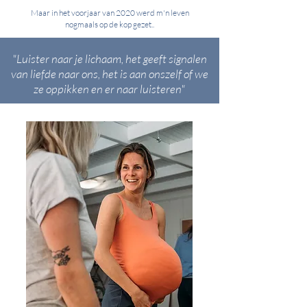
Maar in het voorjaar van 2020 werd m'n leven
nogmaals op de kop gezet..
"Luister naar je lichaam, het geeft signalen
van liefde naar ons, het is aan onszelf of we
ze oppikken en er naar luisteren"