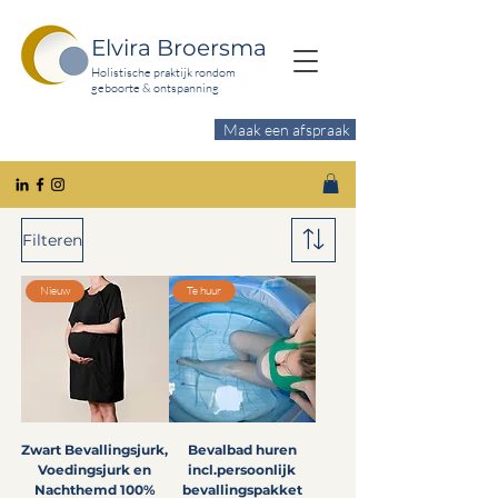
Elvira Broersma
Holistische praktijk rondom
geboorte & ontspanning
Maak een afspraak
Wil je meer ontspanning?
Filteren
Nieuw
Te huur
Zwart Bevallingsjurk,
Bevalbad huren
Voedingsjurk en
incl.persoonlijk
Nachthemd 100%
bevallingspakket