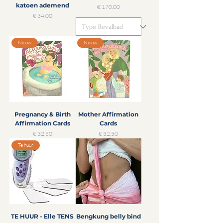
katoen ademend
Prijs
€ 170,00
Prijs
€ 34,00
Nieuw
Nieuw
Pregnancy & Birth
Mother Affirmation
Affirmation Cards
Cards
Prijs
Prijs
€ 32,50
€ 32,50
Te huur
TE HUUR - Elle TENS
Bengkung belly bind