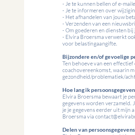
- Je te kunnen bellen of e-mail
- Je te informeren over wijzig
- Het afhandelen van jouw bet
- Verzenden van een nieuwsbr
- Om goederen en diensten bij j
- Elvira Broersma verwerkt ook 
voor belastingaangifte.
Bijzondere en/of gevoelige 
Ten behoeve van een effectief 
coachovereenkomst, waarin mo
gezondheid/problematiek/ach
Hoe lang ik persoonsgegeve
Elvira Broersma bewaart je per
gegevens worden verzameld. Je
je je gegevens eerder uit mijn 
Broersma via
contact@elvirab
Delen van persoonsgegevens