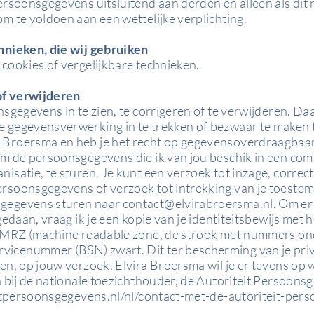
ersoonsgegevens uitsluitend aan derden en alleen als dit 
m te voldoen aan een wettelijke verplichting.
hnieken, die wij gebruiken
cookies of vergelijkbare technieken.
of verwijderen
sgegevens in te zien, te corrigeren of te verwijderen. Daa
 gegevensverwerking in te trekken of bezwaar te maken 
Broersma en heb je het recht op gegevensoverdraagbaarhe
om de persoonsgegevens die ik van jou beschik in een co
satie, te sturen. Je kunt een verzoek tot inzage, correct
rsoonsgegevens of verzoek tot intrekking van je toeste
sgegevens sturen naar
contact@elvirabroersma.nl
. Om er
gedaan, vraag ik je een kopie van je identiteitsbewijs met 
, MRZ (machine readable zone, de strook met nummers on
cenummer (BSN) zwart. Dit ter bescherming van je priva
en, op jouw verzoek. Elvira Broersma wil je er tevens op w
n bij de nationale toezichthouder, de Autoriteit Persoons
eitpersoonsgegevens.nl/nl/contact-met-de-autoriteit-pe