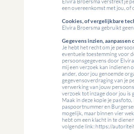
Elvira Broersma verstrekt je p
een overeenkomst met jou, of o
Cookies, of vergelijkbare tec
Elvira Broersma gebruikt geen 
Gegevens inzien, aanpassen 
Je hebt het recht om je persoon
eventuele toestemming voor de
persoonsgegevens door Elvira 
mij een verzoek kan indienen 
ander, door jou genoemde organi
gegevensoverdraging van je pe
verwerking van jouw persoon
verzoek tot inzage door jou is 
Maak in deze kopie je pasfoto
paspoortnummer en Burgerservi
mogelijk, maar binnen vier wek
hebt om een klacht in te diene
volgende link:
https://autorit