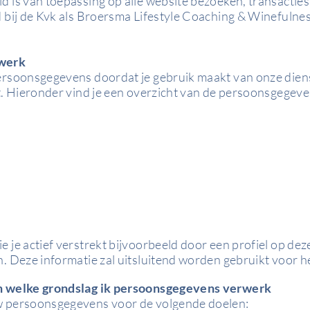
d is van toepassing op alle website bezoeken, transacti
 bij de Kvk als Broersma Lifestyle Coaching & Winefulness
rwerk
ersoonsgegevens doordat je gebruik maakt van onze dien
t. Hieronder vind je een overzicht van de persoonsgegeve
 je actief verstrekt bijvoorbeeld door een profiel op dez
ch. Deze
informatie
zal uitsluitend worden
gebruikt
voor h
an welke grondslag ik persoonsgegevens verwerk
w persoonsgegevens voor de volgende doelen: