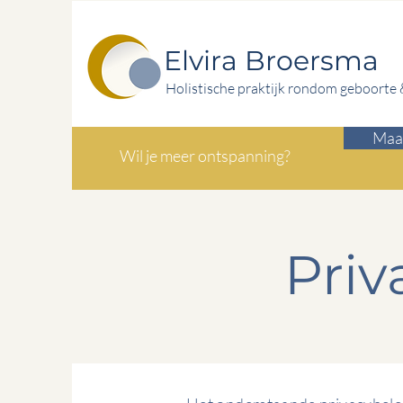
Elvira Broersma
Holistische praktijk rondom geboorte
Maak
Wil je meer ontspanning?
Priv