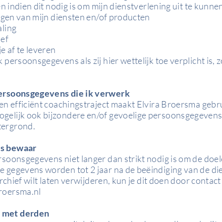
en indien dit nodig is om mijn dienstverlening uit te kunn
ingen van mijn diensten en/of producten
aling
ief
e af te leveren
persoonsgegevens als zij hier wettelijk toe verplicht is, 
persoonsgegevens die ik verwerk
en efficiënt coachingstraject maakt Elvira Broersma gebr
gelijk ook bijzondere en/of gevoelige persoonsgegevens
tergrond.
ns bewaar
soonsgegevens niet langer dan strikt nodig is om de doel
 gegevens worden tot 2 jaar na de beëindiging van de di
archief wilt laten verwijderen, kun je dit doen door contac
roersma.nl
 met derden