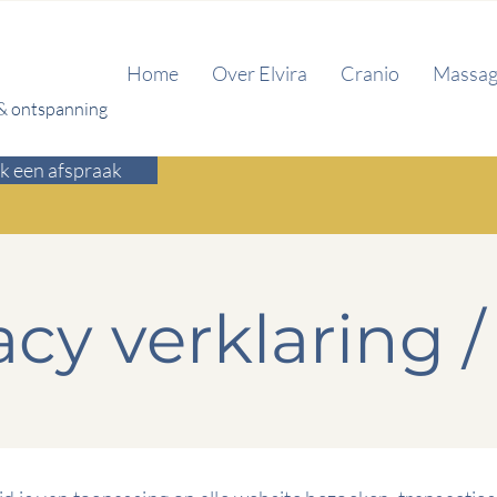
Home
Over Elvira
Cranio
Massa
 & ontspanning
 een afspraak
acy verklaring 