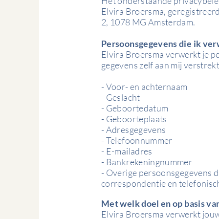
Het onderstaande privacybelei
Elvira Broersma, geregistreerd
2, 1078 MG Amsterdam.
Persoonsgegevens die ik ve
Elvira Broersma verwerkt je p
gegevens zelf aan mij verstrek
- Voor- en achternaam
- Geslacht
- Geboortedatum
- Geboorteplaats
- Adresgegevens
- Telefoonnummer
- E-mailadres
- Bankrekeningnummer
- Overige persoonsgegevens die
correspondentie en telefonis
Met welk doel en op basis v
Elvira Broersma verwerkt jou