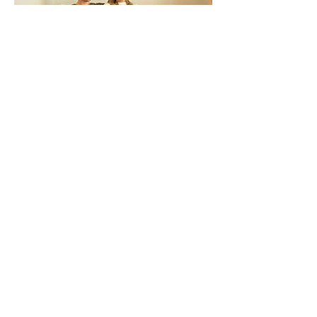
Contactgegevens
Het Aarde Huis, Bussum
+31683141487
contact@elvirabroersma.nl