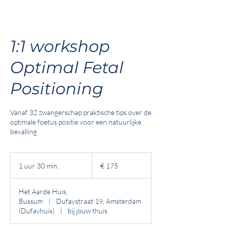
1:1 workshop
Optimal Fetal
Positioning
Vanaf 32 zwangerschap praktische tips over de
optimale foetus positie voor een natuurlijke
bevalling
175
euro
1 uur 30 min.
1
€ 175
u
u
Het Aarde Huis,
3
Bussum
|
Dufaystraat 19, Amsterdam
0
(Dufayhuis)
|
bij jouw thuis
m
i