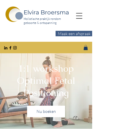
Elvira Broersma
Holistische praktijk rondom
geboorte & ontspanning
Maak een afspraak
Wil je meer ontspanning?
1:1 workshop
Optimal Fetal
Positioning
Nu boeken