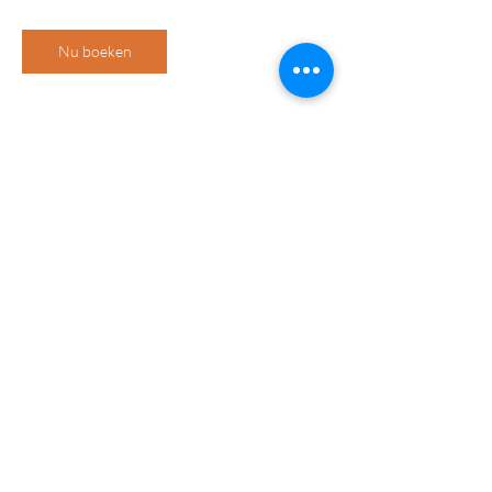
Nu boeken
Contactgegevens
Het Aarde Huis, Bussum