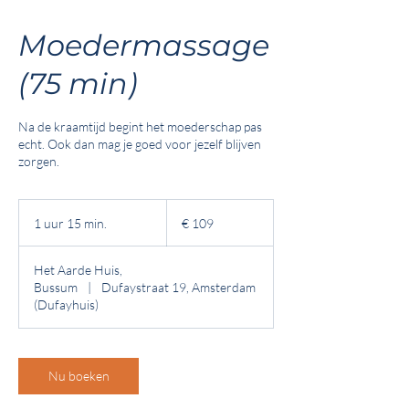
Moedermassage
(75 min)
Na de kraamtijd begint het moederschap pas
echt. Ook dan mag je goed voor jezelf blijven
zorgen.
109
euro
1 uur 15 min.
1
€ 109
u
u
Het Aarde Huis,
1
Bussum
|
Dufaystraat 19, Amsterdam
5
(Dufayhuis)
m
i
n
.
Nu boeken