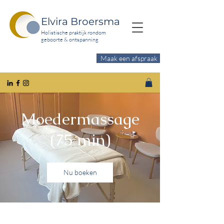
Elvira Broersma
Holistische praktijk rondom
geboorte & ontspanning
Maak een afspraak
Wil je meer ontspanning?
Moedermassage
(75 min)
Nu boeken