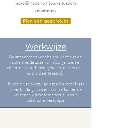
mogelijkheden om jouw
situatie te
verbeteren.
Plan een gesprek in
Werkwijze
De antwoorden voor balans, vertrouwen,
rust en liefde zitten al in jou, je hoeft er
alleen maar verbinding mee te maken en ik
help je daar graag bij!
Ik ben ervan overtuigd dat alles met elkaar
in verbinding staat en daarom komen de
volgende vijf factoren terug in mijn
holistische werkwijze.