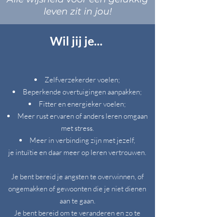
leven zit in jou!
Wil jij je...
Zelfverzekerder voelen
;
Beperkende overtuigingen aanpakken;
Fitter en energieker voelen;
Meer rust e
rvaren of anders leren omgaan
met stress.
Meer in verbinding zijn met jezelf,
je
intuïtie en daar meer op leren vertrouwen.
Je bent bereid je angsten te overwinnen, of
ongemakken of gewoonten die je niet dienen
aan te gaan.
Je bent bereid om te veranderen en zo te