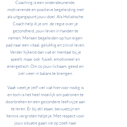
C
oaching is een ondersteunende,
motiverende en positieve begeleiding met
als uitgangspunt jouw doel. Als Holistische
Coach help ik je om de regie over je
gezondheid, jouw leven in handen te
nemen. Mensen begeleiden op hun eigen
pad naar een vitaal, gelukkig en
zinvol leven.
Verder kijkend dan wat er mentaal bij je
speelt, maar ook fysiek, emotioneel en
energetisch. Om zo jouw lichaam, geest en
ziel weer in balans te brengen.
Vaak weet je zelf wel wat
hiervoor nodig is
en toch is het heel moeilijk om patronen te
doorbreken en een gezondere leefwijze aan
te leren. Er bij stil staan, bewustzijn en
kennis vergroten helpt je.
Met respect voor
jouw situatie gaan we op zoek naar