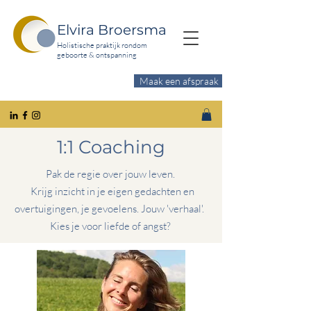
Elvira Broersma
Holistische praktijk rondom
geboorte & ontspanning
Maak een afspraak
Wil je meer ontspanning?
1:1 Coaching
Pak de regie over jouw leven.
Krijg inzicht in je eigen gedachten en
overtuigingen, je
gevoelens
. Jouw 'verhaal'.
Kies je voor liefde of angst?